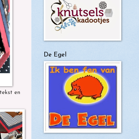
De Egel
tekst en