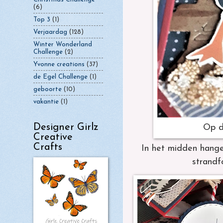
(6)
Top 3
(1)
Verjaardag
(128)
Winter Wonderland
Challenge
(2)
Yvonne creations
(37)
de Egel Challenge
(1)
geboorte
(10)
vakantie
(1)
Designer Girlz
Op d
Creative
Crafts
In het midden hange
strandf