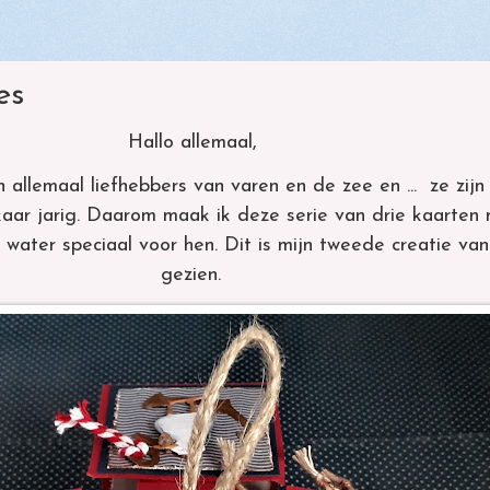
es
Hallo allemaal,
n allemaal liefhebbers van varen en de zee en ... ze zij
kaar jarig. Daarom
maak ik deze serie van drie kaarten
 water speciaal voor hen.
Dit is mijn tweede creatie va
gezien.
Wint
Voetstappen in het
Th
er
zand
p
e
den