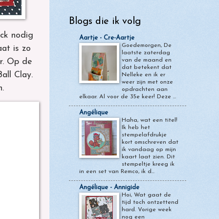
Blogs die ik volg
ock nodig
Aartje - Cre-Aartje
Goedemorgen, De
aat is zo
laatste zaterdag
r.
Op de
van de maand en
dat betekent dat
all Clay.
Nelleke en ik er
weer zijn met onze
n.
opdrachten aan
elkaar. Al voor de 35e keer! Deze ...
Angélique
Haha, wat een titel!
Ik heb het
stempelafdrukje
kort omschreven dat
ik vandaag op mijn
kaart laat zien. Dit
stempeltje kreeg ik
in een set van Remco, ik d...
Angélique - Annigide
Hoi, Wat gaat de
tijd toch ontzettend
hard. Vorige week
nog een