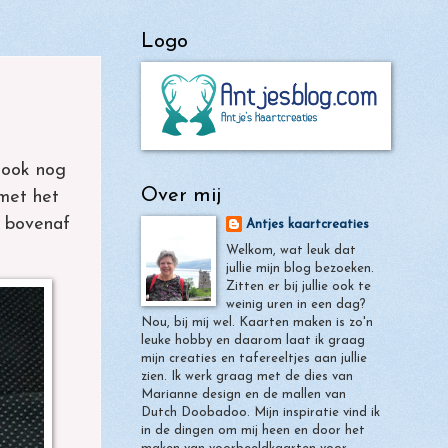
Logo
n ook nog
Over mij
 met het
n bovenaf
Antjes kaartcreaties
Welkom, wat leuk dat
jullie mijn blog bezoeken.
Zitten er bij jullie ook te
weinig uren in een dag?
Nou, bij mij wel. Kaarten maken is zo'n
leuke hobby en daarom laat ik graag
mijn creaties en tafereeltjes aan jullie
e Chimney (met
Zo
zien. Ik werk graag met de dies van
atroon)
lief
Marianne design en de mallen van
Dutch Doobadoo. Mijn inspiratie vind ik
in de dingen om mij heen en door het