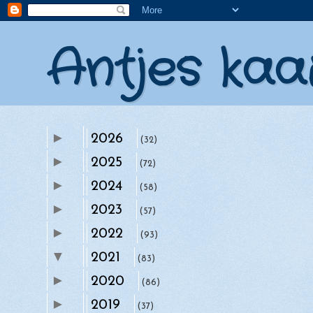
Antjes kaa
►
2026
(32)
►
2025
(72)
►
2024
(58)
►
2023
(57)
►
2022
(93)
▼
2021
(83)
►
►
2020
december
(86)
(7)
►
►
2019
november
(37)
(8)