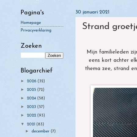
►
oktober
(6)
Pagina's
30 januari 2021
►
september
(11)
Homepage
Strand groetj
►
augustus
(5)
Privacyverklaring
►
juli
(5)
Zoeken
►
juni
(1)
Mijn familieleden
zij
►
mei
eens kort achter el
(5)
thema zee, strand en
►
april
Blogarchief
(10)
►
maart
►
(7)
2026
(32)
►
►
2025
(72)
februari
(10)
►
2024
(58)
▼
januari
(8)
►
2023
(57)
Strand
Kerstballen op je
►
2022
(93)
groetjes
kaart
▼
2021
(83)
Kerstpyramide met
Sterk
►
december
(7)
patroon
mei