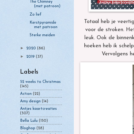
The Chimney
(met patroon)
Zo lief
Totaal heb je veerti
Kerstpyramide
met patroon
voor de stroken. Het 
Sterke meiden
leuk.
Ook de binnenk
hoeken heb ik schelp
►
2020
(86)
Vervolgens he
►
2019
(37)
Labels
52 weeks to Christmas
(145)
Action
(22)
Amy design
(14)
Antjes kaartcreaties
(507)
Bella Lulu
(150)
Bloghop
(28)