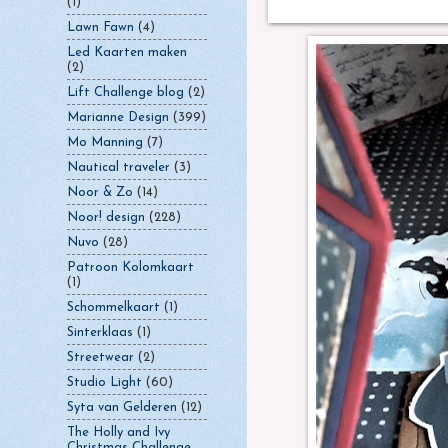
(1)
Lawn Fawn
(4)
Led Kaarten maken
(2)
Lift Challenge blog
(2)
Marianne Design
(399)
Mo Manning
(7)
Nautical traveler
(3)
Noor & Zo
(14)
Noor! design
(228)
Nuvo
(28)
Patroon Kolomkaart
(1)
Schommelkaart
(1)
Sinterklaas
(1)
Streetwear
(2)
Studio Light
(60)
Syta van Gelderen
(12)
The Holly and Ivy
Christmas Challenge