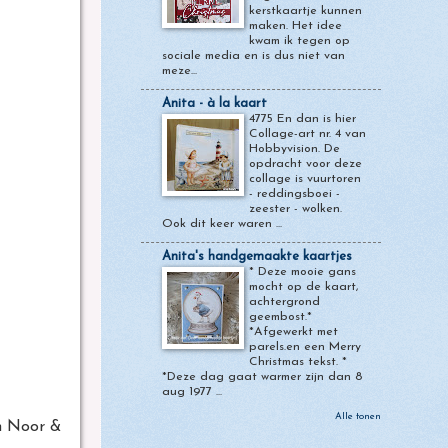
kerstkaartje kunnen
maken. Het idee
kwam ik tegen op
sociale media en is dus niet van
meze...
Anita - à la kaart
4775 En dan is hier
Collage-art nr. 4 van
Hobbyvision. De
opdracht voor deze
collage is vuurtoren
- reddingsboei -
zeester - wolken.
Ook dit keer waren ...
Anita's handgemaakte kaartjes
* Deze mooie gans
mocht op de kaart,
achtergrond
geembost.*
*Afgewerkt met
parels.en een Merry
Christmas tekst. *
*Deze dag gaat warmer zijn dan 8
aug 1977 ...
Alle tonen
n Noor &