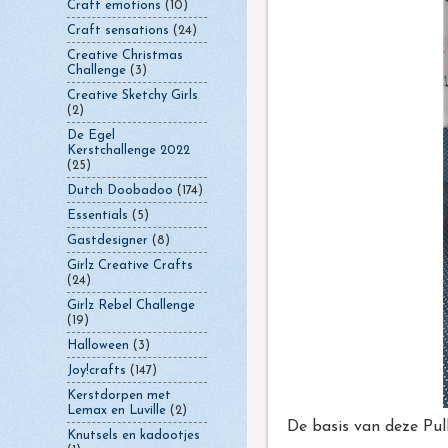
Craft emotions
(10)
Craft sensations
(24)
Creative Christmas
Challenge
(3)
Creative Sketchy Girls
(2)
De Egel
Kerstchallenge 2022
(25)
Dutch Doobadoo
(174)
Essentials
(5)
Gastdesigner
(8)
Girlz Creative Crafts
(24)
Girlz Rebel Challenge
(19)
Halloween
(3)
Joy!crafts
(147)
Kerstdorpen met
Lemax en Luville
(2)
De basis van deze Pu
Knutsels en kadootjes