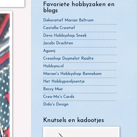
Favoriete hobbyzaken en
blogs
Dekoratief Marian Beltrum
Castella Creatief
Devo Hobbyshop Sneek
Jacobi Drachten
Aguinij
Creashop Duymelot Raalte
Hobbynu.nl
Marian's Hobbyshop Bennekom
Het Hobbypaviljoentje
Beccy Muir
Crea-Mo's Cards
Dido's Design
Knutsels en kadootjes