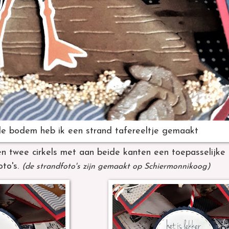
e bodem heb ik een strand tafereeltje gemaakt
n twee cirkels met aan beide kanten een toepasselijke 
oto's.
(de strandfoto's zijn gemaakt op Schiermonnikoog)