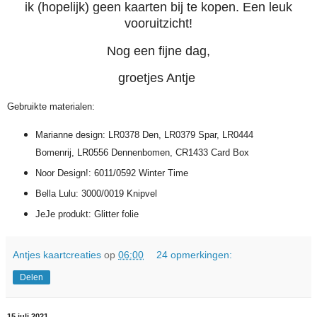
ik (hopelijk) geen kaarten bij te kopen. Een leuk
vooruitzicht!
Nog een fijne dag,
groetjes Antje
Gebruikte materialen:
Marianne design: LR0378 Den, LR0379 Spar, LR0444
Bomenrij, LR0556 Dennenbomen, CR1433 Card Box
Noor Design!: 6011/0592 Winter Time
Bella Lulu: 3000/0019 Knipvel
JeJe produkt: Glitter folie
Antjes kaartcreaties
op
06:00
24 opmerkingen:
Delen
15 juli 2021