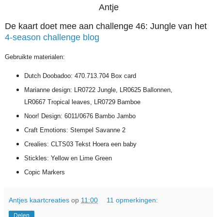
Antje
De kaart doet mee aan challenge 46: Jungle van het
4-season challenge blog
Gebruikte materialen:
Dutch Doobadoo: 470.713.704 Box card
Marianne design: LR0722 Jungle, LR0625 Ballonnen,
LR0667 Tropical leaves, LR0729 Bamboe
Noor! Design: 6011/0676 Bambo Jambo
Craft Emotions: Stempel Savanne 2
Crealies: CLTS03 Tekst Hoera een baby
Stickles: Yellow en Lime Green
Copic Markers
Antjes kaartcreaties
op
11:00
11 opmerkingen:
Delen