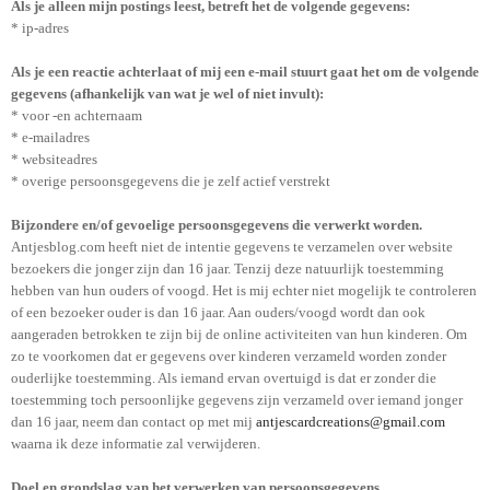
Als je alleen mijn postings leest, betreft het de volgende gegevens:
* ip-adres
Als je een reactie achterlaat of mij een e-mail stuurt gaat het om de volgende
gegevens (afhankelijk van wat je wel of niet invult):
* voor -en achternaam
* e-mailadres
* websiteadres
* overige persoonsgegevens die je zelf actief verstrekt
Bijzondere en/of gevoelige persoonsgegevens die verwerkt worden.
Antjesblog.com
heeft niet de intentie gegevens te verzamelen over website
bezoekers die jonger zijn dan 16 jaar. Tenzij deze natuurlijk toestemming
hebben van hun ouders of voogd. Het is mij echter niet mogelijk te controleren
of een bezoeker ouder is dan 16 jaar. Aan ouders/voogd wordt dan ook
aangeraden betrokken te zijn bij de online activiteiten van hun kinderen. Om
zo te voorkomen dat er gegevens over kinderen verzameld worden zonder
ouderlijke toestemming. Als iemand ervan overtuigd is dat er zonder die
toestemming toch persoonlijke gegevens zijn verzameld over iemand jonger
dan 16 jaar, neem dan contact op met mij
antjescardcreations@gmail.com
waarna ik deze informatie zal verwijderen.
Doel en grondslag van het verwerken van persoonsgegevens.