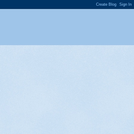
nge 98 - Mister or