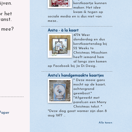
ijven.
kerstkaartje kunnen
maken. Het idee
kwam ik tegen op
r het
sociale media en is dus niet van
tanst.
meze...
g mee?
Anita - à la kaart
4774 Weer
donderdag en dus
kerstkaartendag bij
52 Weeks to
Christmas. Misschien
heeft iemand hem
al langs zien komen
op Facebook bij Ja Di Desig...
Anita's handgemaakte kaartjes
* Deze mooie gans
mocht op de kaart,
achtergrond
geembost.*
*Afgewerkt met
parels.en een Merry
Christmas tekst. *
*Deze dag gaat warmer zijn dan 8
Paper
aug 1977 ...
Alle tonen