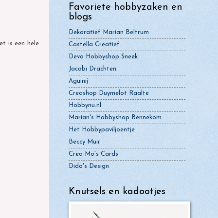
Favoriete hobbyzaken en
blogs
Dekoratief Marian Beltrum
t is een hele
Castella Creatief
Devo Hobbyshop Sneek
Jacobi Drachten
Aguinij
Creashop Duymelot Raalte
Hobbynu.nl
Marian's Hobbyshop Bennekom
Het Hobbypaviljoentje
Beccy Muir
Crea-Mo's Cards
Dido's Design
Knutsels en kadootjes