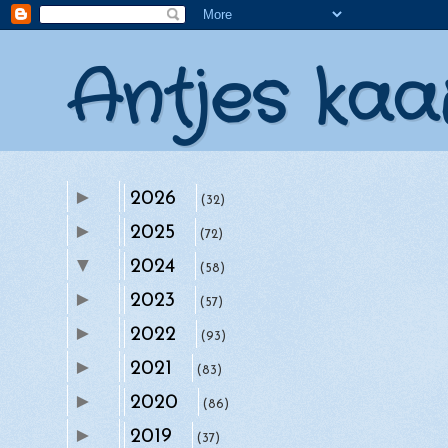
Antjes kaa
►
2026
(32)
►
2025
(72)
▼
2024
(58)
►
►
2023
december
(57)
(4)
►
▼
2022
november
(93)
(5)
►
►
2021
Girlz Creative Christmas Challenge 1
oktober
(83)
(4)
e...
►
►
2020
september
(86)
(5)
Girlz Creative Crafts - Challenge 50 
►
►
2019
augustus
(37)
(3)
sneeuw/wint...