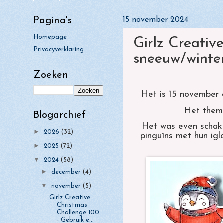
►
juli
(4)
Girlz makes Guyz Cards - Challenge 2
Pagina's
15 november 2024
winterkaart
►
juni
(2)
Homepage
Girlz Creativ
►
mei
(2)
Privacyverklaring
sneeuw/winter
►
april
(4)
Zoeken
►
maart
(7)
Het is 15 november 
►
februari
(10)
Het thema
►
januari
Blogarchief
(8)
Het was even schakel
►
2026
(32)
pinguïns met hun igl
►
2025
(72)
▼
2024
(58)
►
december
(4)
▼
november
(5)
Girlz Creative
Christmas
Challenge 100
- Gebruik e...