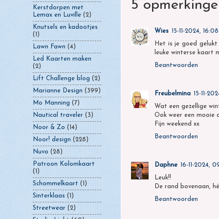
5 opmerkinge
Kerstdorpen met
Lemax en Luville
(2)
Knutsels en kadootjes
Wies
15-11-2024, 16:08
(1)
Het is je goed gelukt
Lawn Fawn
(4)
leuke winterse kaart m
Led Kaarten maken
Beantwoorden
(2)
Lift Challenge blog
(2)
Marianne Design
(399)
Freubelmina
15-11-202
Mo Manning
(7)
Wat een gezellige wint
Ook weer een mooie a
Nautical traveler
(3)
Fijn weekend xx
Noor & Zo
(14)
Beantwoorden
Noor! design
(228)
Nuvo
(28)
Patroon Kolomkaart
Daphne
16-11-2024, 0
(1)
Leuk!!
Schommelkaart
(1)
De rand bovenaan, hé
Sinterklaas
(1)
Beantwoorden
Streetwear
(2)