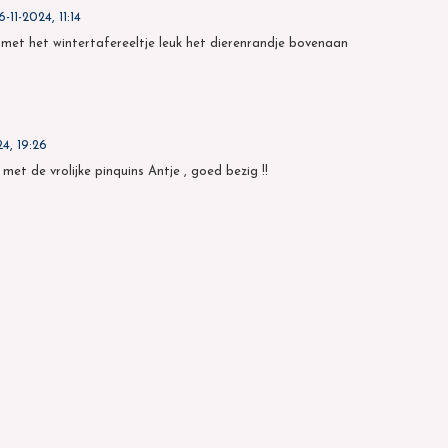
6-11-2024, 11:14
met het wintertafereeltje leuk het dierenrandje bovenaan
24, 19:26
met de vrolijke pinquins Antje , goed bezig !!