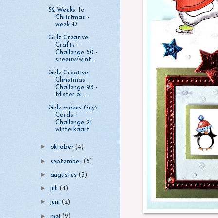
52 Weeks To
Christmas -
week 47
Girlz Creative
Crafts -
Challenge 50 -
sneeuw/wint...
Girlz Creative
Christmas
Challenge 98 -
Mister or ...
Girlz makes Guyz
Cards -
Challenge 21:
winterkaart
►
oktober
(4)
►
september
(5)
►
augustus
(3)
►
juli
(4)
►
juni
(2)
►
mei
(2)