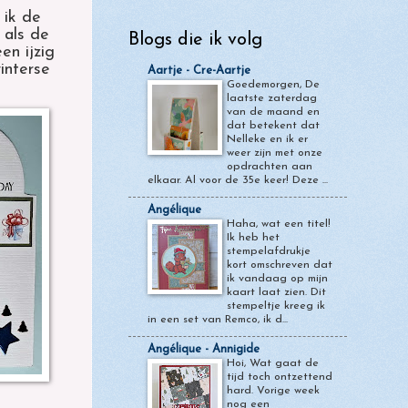
 ik de
 als de
Blogs die ik volg
en ijzig
interse
Aartje - Cre-Aartje
Goedemorgen, De
laatste zaterdag
van de maand en
dat betekent dat
Nelleke en ik er
weer zijn met onze
opdrachten aan
elkaar. Al voor de 35e keer! Deze ...
Angélique
Haha, wat een titel!
Ik heb het
stempelafdrukje
kort omschreven dat
ik vandaag op mijn
kaart laat zien. Dit
stempeltje kreeg ik
in een set van Remco, ik d...
Angélique - Annigide
Hoi, Wat gaat de
tijd toch ontzettend
hard. Vorige week
nog een