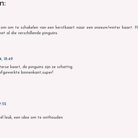
n:
 om om te schakelen van een kerstkaart naar een sneeuw/winter kaart. He
et al die verschillende pinguïns.
4, 18:49
erse kaart, de pinguïns zijn ze schattig.
fgewerkte binnenkant,super!
9:52
él leuk, een idee om te onthouden