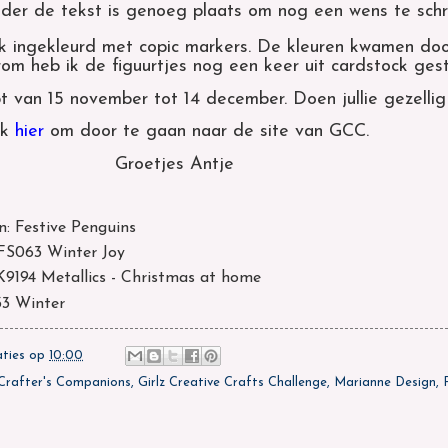
 onder de tekst is genoeg plaats om nog een wens te schr
ik ingekleurd met copic markers. De kleuren kwamen doo
om heb ik de figuurtjes nog een keer uit cardstock ges
t van 15 november tot 14 december. Doen jullie gezelli
ik
hier
om door te gaan naar de site van GCC.
Groetjes Antje
: Festive Penguins
PFS063 Winter Joy
9194 Metallics - Christmas at home
33 Winter
aties
op
10:00
Crafter's Companions
,
Girlz Creative Crafts Challenge
,
Marianne Design
,