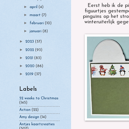
Eerst heb ik de p
►
april
(4)
figuurtjes gestemp
►
maart
(7)
pinguïns op het stro
winteruiterlijk geg
►
februari
(10)
►
januari
(8)
►
2023
(57)
►
2022
(93)
►
2021
(83)
►
2020
(86)
►
2019
(37)
Labels
52 weeks to Christmas
(145)
Action
(22)
Amy design
(14)
Antjes kaartcreaties
(507)