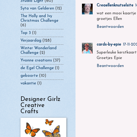
Studio Light
(60)
Creaellenknutselsite
1
Syta van Gelderen
(12)
wat een mooi kaartje 
The Holly and Ivy
groetjes Ellen
Christmas Challenge
(6)
Beantwoorden
Top 3
(1)
Verjaardag
(128)
cards-by-epie
17-11-20
Winter Wonderland
Superleuke kerstkaart 
Challenge
(2)
Groetjes Epie
Yvonne creations
(37)
Beantwoorden
de Egel Challenge
(1)
geboorte
(10)
vakantie
(1)
Designer Girlz
Creative
Crafts