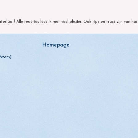
hterlaat! Alle reacties lees ik met veel plezier. Ook tips en trucs zijn van h
Homepage
(Atom)