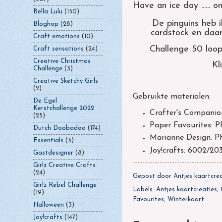
Have an ice day ......
Bella Lulu
(150)
De pinguins heb 
Bloghop
(28)
cardstock en daar
Craft emotions
(10)
Challenge 50 loop
Craft sensations
(24)
Creative Christmas
Kl
Challenge
(3)
Creative Sketchy Girls
(2)
Gebruikte materialen:
De Egel
Kerstchallenge 2022
Crafter's Companion
(25)
Paper Favourites: 
Dutch Doobadoo
(174)
Marianne Design: PK
Essentials
(5)
Joy!crafts: 6002/20
Gastdesigner
(8)
Girlz Creative Crafts
(24)
Gepost door
Antjes kaartcre
Girlz Rebel Challenge
Labels:
Antjes kaartcreaties
,
(19)
Favourites
,
Winterkaart
Halloween
(3)
Joy!crafts
(147)