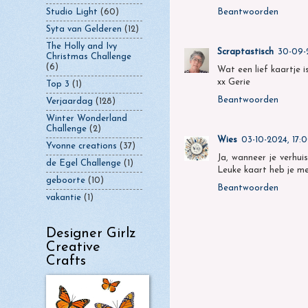
Beantwoorden
Studio Light
(60)
Syta van Gelderen
(12)
The Holly and Ivy
Scraptastisch
30-09-
Christmas Challenge
(6)
Wat een lief kaartje 
xx Gerie
Top 3
(1)
Beantwoorden
Verjaardag
(128)
Winter Wonderland
Challenge
(2)
Wies
03-10-2024, 17:
Yvonne creations
(37)
Ja, wanneer je verhui
de Egel Challenge
(1)
Leuke kaart heb je m
geboorte
(10)
Beantwoorden
vakantie
(1)
Designer Girlz
Creative
Crafts