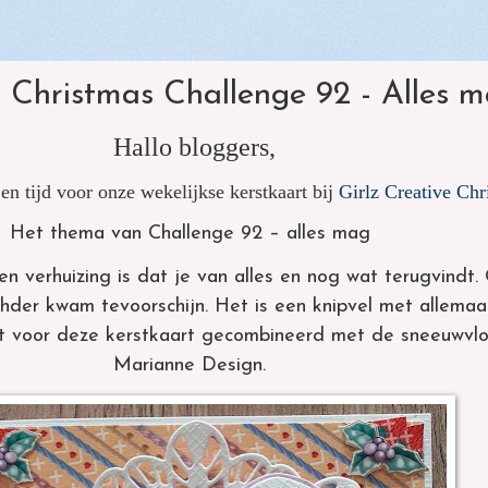
vierk...
-
Girlz makes Guyz Cards - Challe
dieren
e Christmas Challenge 92 - Alles 
88 - Groene
Hallo bloggers,
en tijd voor onze wekelijkse kerstkaart bij
Girlz Creative Chr
Het thema van Challenge 92 – alles mag
n verhuizing is dat je van alles en nog wat terugvindt.
hder kwam tevoorschijn. Het is een knipvel met allemaal
het voor deze kerstkaart gecombineerd met de sneeuwvl
Marianne Design.