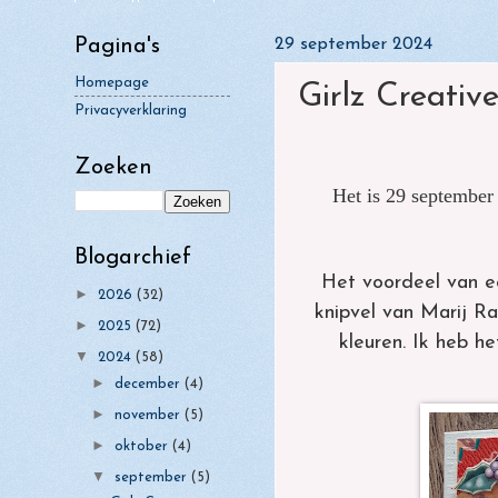
mag
►
juli
(4)
Pagina's
29 september 2024
Girlz Creative Crafts - Challenge 48 
►
juni
(2)
herfstkaart...
Homepage
Girlz Creativ
►
mei
(2)
Privacyverklaring
Girlz Creative Christmas Challenge 
kaart
►
april
(4)
Zoeken
►
maart
(7)
Het is 29 september 
►
februari
(10)
►
januari
Blogarchief
(8)
Het voordeel van ee
►
2026
(32)
knipvel v
an Marij Ra
►
2025
(72)
kleuren. Ik heb 
▼
2024
(58)
►
december
(4)
►
november
(5)
►
oktober
(4)
▼
september
(5)