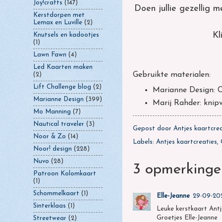
Joy!crafts
(147)
Doen jullie gezellig 
Kerstdorpen met
Lemax en Luville
(2)
Kl
Knutsels en kadootjes
(1)
Lawn Fawn
(4)
Led Kaarten maken
Gebruikte materialen:
(2)
Lift Challenge blog
(2)
Marianne Design: C
Marianne Design
(399)
Marij Rahder: knipv
Mo Manning
(7)
Nautical traveler
(3)
Gepost door
Antjes kaartcre
Noor & Zo
(14)
Labels:
Antjes kaartcreaties
,
Noor! design
(228)
Nuvo
(28)
3 opmerkinge
Patroon Kolomkaart
(1)
Schommelkaart
(1)
Elle-Jeanne
29-09-202
Sinterklaas
(1)
Leuke kerstkaart Antj
Groetjes Elle-Jeanne
Streetwear
(2)