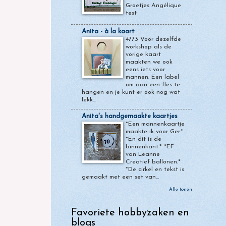
Groetjes Angélique
test
Anita - à la kaart
4773 Voor dezelfde
workshop als de
vorige kaart
maakten we ook
eens iets voor
mannen. Een label
om aan een fles te
hangen en je kunt er ook nog wat
lekk...
Anita's handgemaakte kaartjes
*Een mannenkaartje
maakte ik voor Ger.*
*En dit is de
binnenkant.* *EF
van Leanne
Creatief ballonen.*
*De cirkel en tekst is
gemaakt met een set van...
Alle tonen
Favoriete hobbyzaken en
blogs