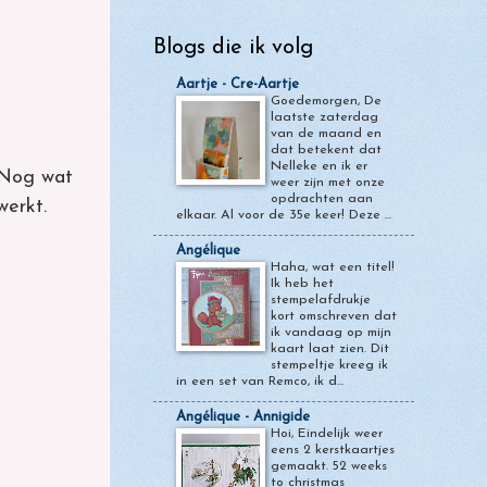
Blogs die ik volg
Aartje - Cre-Aartje
Goedemorgen, De
laatste zaterdag
van de maand en
dat betekent dat
Nelleke en ik er
. Nog wat
weer zijn met onze
opdrachten aan
werkt.
elkaar. Al voor de 35e keer! Deze ...
Angélique
Haha, wat een titel!
Ik heb het
stempelafdrukje
kort omschreven dat
ik vandaag op mijn
kaart laat zien. Dit
stempeltje kreeg ik
in een set van Remco, ik d...
Angélique - Annigide
Hoi, Eindelijk weer
eens 2 kerstkaartjes
gemaakt. 52 weeks
to christmas