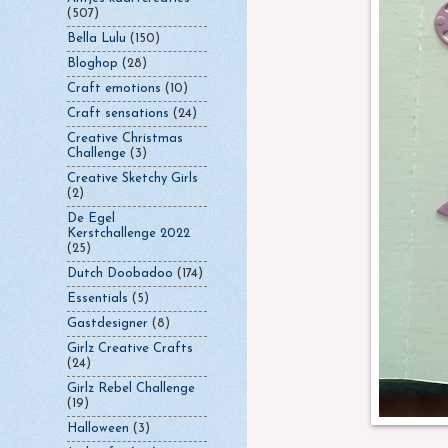
(507)
Bella Lulu
(150)
Bloghop
(28)
Craft emotions
(10)
Craft sensations
(24)
Creative Christmas
Challenge
(3)
Creative Sketchy Girls
(2)
De Egel
Kerstchallenge 2022
(25)
Dutch Doobadoo
(174)
Essentials
(5)
Gastdesigner
(8)
Girlz Creative Crafts
(24)
Girlz Rebel Challenge
(19)
Halloween
(3)