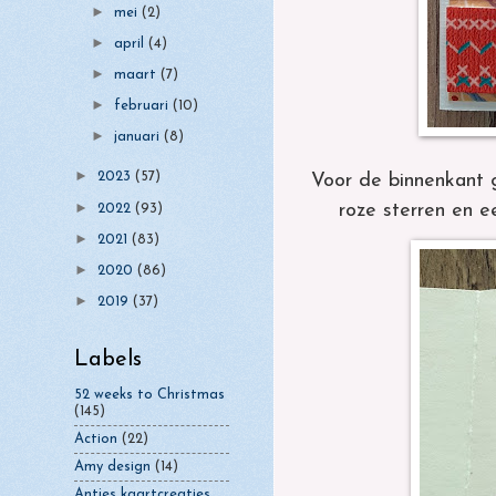
►
mei
(2)
►
april
(4)
►
maart
(7)
►
februari
(10)
►
januari
(8)
►
2023
(57)
Voor de binnenkant g
►
roze sterren en e
2022
(93)
►
2021
(83)
►
2020
(86)
►
2019
(37)
Labels
52 weeks to Christmas
(145)
Action
(22)
Amy design
(14)
Antjes kaartcreaties