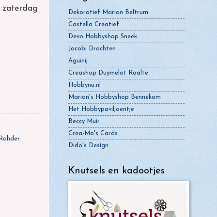
t zaterdag
Dekoratief Marian Beltrum
Castella Creatief
Devo Hobbyshop Sneek
Jacobi Drachten
Aguinij
Creashop Duymelot Raalte
Hobbynu.nl
Marian's Hobbyshop Bennekom
Het Hobbypaviljoentje
Beccy Muir
Crea-Mo's Cards
 Rahder
Dido's Design
Knutsels en kadootjes