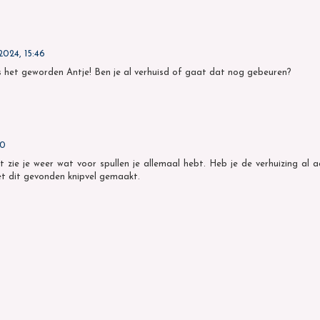
2024, 15:46
is het geworden Antje! Ben je al verhuisd of gaat dat nog gebeuren?
00
st zie je weer wat voor spullen je allemaal hebt. Heb je de verhuizing al 
et dit gevonden knipvel gemaakt.