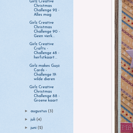
Girlz Creative
Christmas
Challenge 92 -
Alles mag
Girlz Creative
Christmas
Challenge 90 -
Geen vierk...
Girlz Creative
Crafts -
Challenge 48 -
herfstkaart...
Girlz makes Guyz
Cards -
Challenge 19:
wilde dieren
Girlz Creative
Christmas
Challenge 88 -
Groene kaart
►
augustus
(3)
►
juli
(4)
►
juni
(2)