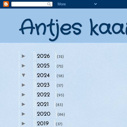
Antjes kaa
►
2026
(32)
►
2025
(72)
▼
2024
(58)
►
►
2023
december
(57)
(4)
►
►
2022
november
(93)
(5)
►
►
2021
oktober
(83)
(4)
►
▼
2020
september
(86)
(5)
►
►
2019
Girlz Creative Christmas Challenge 92
augustus
(37)
(3)