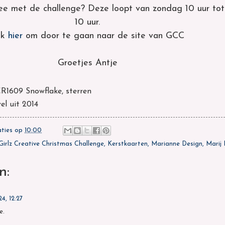
mee met de challenge? Deze loopt van zondag 10 uur to
10 uur.
ik
hier
om door te gaan naar de site van GCC
Groetjes Antje
R1609 Snowflake, sterren
el uit 2014
aties
op
10:00
Girlz Creative Christmas Challenge
,
Kerstkaarten
,
Marianne Design
,
Marij
n:
4, 12:27
e.