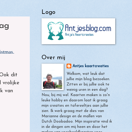
Logo
nge 19: wilde
mag
istmas.
Over mij
Antjes kaartcreaties
Welkom, wat leuk dat
 Ook dit
jullie mijn blog bezoeken.
 vrolijke
Zitten er bij jullie ook te
weinig uren in een dag?
ok van
Nou, bij mij wel. Kaarten maken is zo'n
leuke hobby en daarom laat ik graag
mijn creaties en tafereeltjes aan jullie
zien. Ik werk graag met de dies van
Marianne design en de mallen van
Dutch Doobadoo. Mijn inspiratie vind ik
in de dingen om mij heen en door het