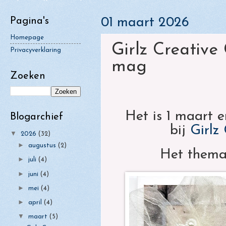
mag
►
januari
(4)
Pagina's
01 maart 2026
Girlz Creative Crafts - Challenge 66 -
bloemen
Homepage
Girlz Creative
Privacyverklaring
Girlz Creative Christmas Challenge 166 -
mag
mag
Zoeken
Het is 1 maart e
Blogarchief
bij
Girlz
▼
2026
(32)
►
augustus
(2)
Het thema
►
juli
(4)
►
juni
(4)
►
mei
(4)
►
april
(4)
▼
maart
(5)