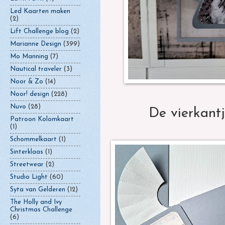
Led Kaarten maken
(2)
Lift Challenge blog
(2)
Marianne Design
(399)
Mo Manning
(7)
Nautical traveler
(3)
Noor & Zo
(14)
Noor! design
(228)
Nuvo
(28)
De vierkantj
Patroon Kolomkaart
(1)
Schommelkaart
(1)
Sinterklaas
(1)
Streetwear
(2)
Studio Light
(60)
Syta van Gelderen
(12)
The Holly and Ivy
Christmas Challenge
(6)