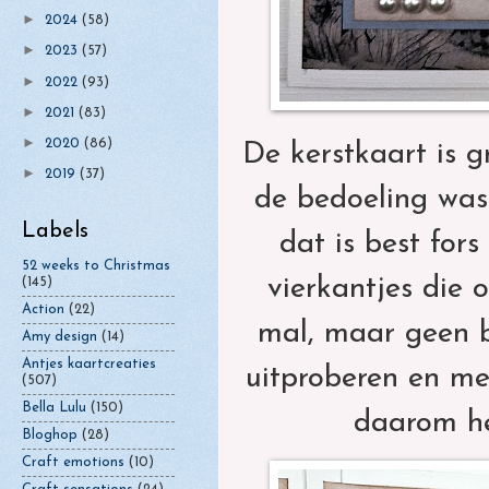
►
2024
(58)
►
2023
(57)
►
2022
(93)
►
2021
(83)
►
2020
(86)
De kerstkaart is g
►
2019
(37)
de bedoeling was.
Labels
dat is best for
52 weeks to Christmas
vierkantjes die o
(145)
Action
(22)
mal, maar geen b
Amy design
(14)
Antjes kaartcreaties
uitproberen en me
(507)
Bella Lulu
(150)
daarom he
Bloghop
(28)
Craft emotions
(10)