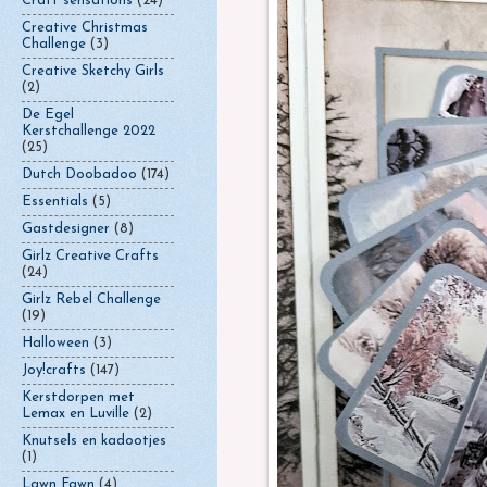
Craft sensations
(24)
Creative Christmas
Challenge
(3)
Creative Sketchy Girls
(2)
De Egel
Kerstchallenge 2022
(25)
Dutch Doobadoo
(174)
Essentials
(5)
Gastdesigner
(8)
Girlz Creative Crafts
(24)
Girlz Rebel Challenge
(19)
Halloween
(3)
Joy!crafts
(147)
Kerstdorpen met
Lemax en Luville
(2)
Knutsels en kadootjes
(1)
Lawn Fawn
(4)