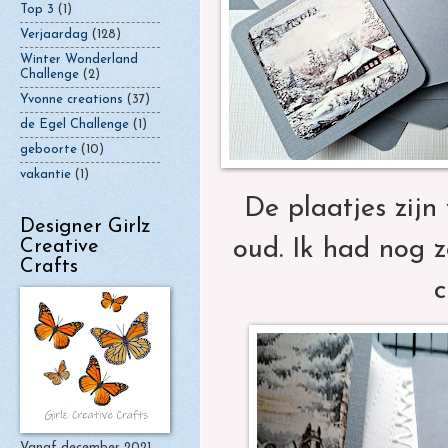
Top 3
(1)
Verjaardag
(128)
Winter Wonderland
Challenge
(2)
Yvonne creations
(37)
de Egel Challenge
(1)
geboorte
(10)
vakantie
(1)
De plaatjes zijn
Designer Girlz
oud. Ik had nog z
Creative
Crafts
c
Vanaf december 2021