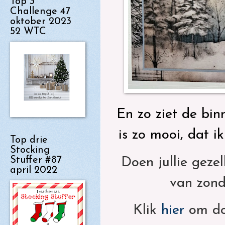
Top 3
Challenge 47
oktober 2023
52 WTC
En zo ziet de bin
is zo mooi, dat i
Top drie
Stocking
Stuffer #87
Doen jullie geze
april 2022
van zond
Klik
hier
om do