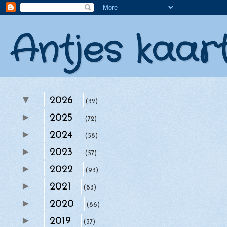
Antjes kaar
▼
2026
(32)
►
►
2025
augustus
(72)
(2)
►
►
2024
juli
(58)
(4)
►
►
2023
juni
(57)
(4)
►
►
2022
mei
(93)
(4)
►
►
2021
april
(83)
(4)
►
▼
2020
maart
(86)
(5)
►
►
2019
Girlz Creative Christmas Challenge 170 -
februari
(37)
(5)