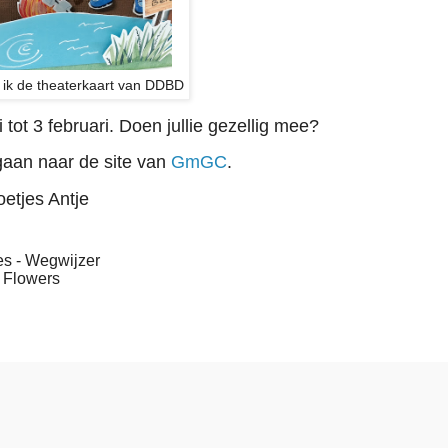
e ik de theaterkaart van DDBD
 tot 3 februari. Doen jullie gezellig mee?
aan naar de site van
GmGC
.
etjes Antje
es - Wegwijzer
 Flowers