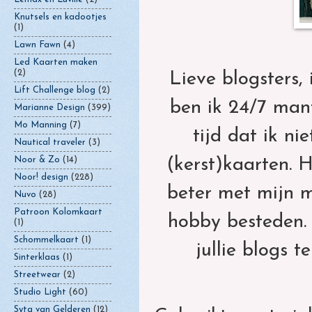
Knutsels en kadootjes
(1)
Lawn Fawn
(4)
Led Kaarten maken
(2)
Lieve blogsters,
Lift Challenge blog
(2)
ben ik 24/7 mant
Marianne Design
(399)
Mo Manning
(7)
tijd dat ik n
Nautical traveler
(3)
(kerst)kaarten. 
Noor & Zo
(14)
Noor! design
(228)
beter met mijn m
Nuvo
(28)
Patroon Kolomkaart
hobby besteden. 
(1)
Schommelkaart
(1)
jullie blogs 
Sinterklaas
(1)
Streetwear
(2)
Studio Light
(60)
Syta van Gelderen
(12)