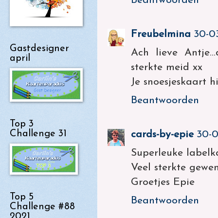
Beantwoorden
Freubelmina
30-0
Gastdesigner
Ach lieve Antje…
april
sterkte meid xx
Je snoesjeskaart hi
Beantwoorden
Top 3
Challenge 31
cards-by-epie
30-0
Superleuke labelka
Veel sterkte gewens
Groetjes Epie
Top 5
Beantwoorden
Challenge #88
2021