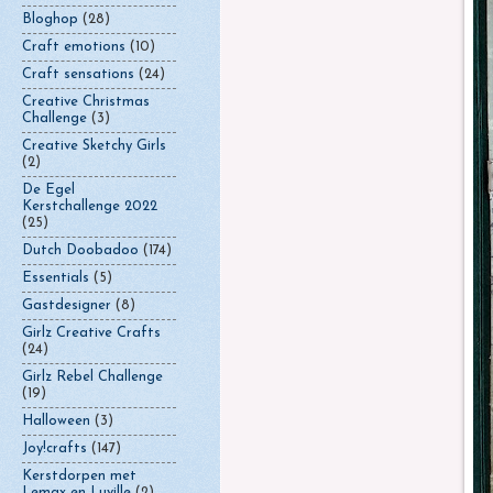
Bloghop
(28)
Craft emotions
(10)
Craft sensations
(24)
Creative Christmas
Challenge
(3)
Creative Sketchy Girls
(2)
De Egel
Kerstchallenge 2022
(25)
Dutch Doobadoo
(174)
Essentials
(5)
Gastdesigner
(8)
Girlz Creative Crafts
(24)
Girlz Rebel Challenge
(19)
Halloween
(3)
Joy!crafts
(147)
Kerstdorpen met
Lemax en Luville
(2)