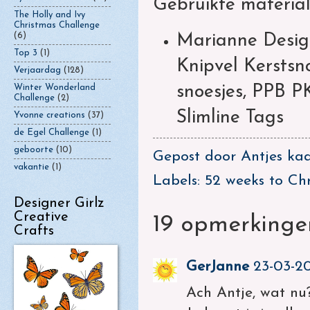
Gebruikte material
The Holly and Ivy
Christmas Challenge
(6)
Marianne Desig
Top 3
(1)
Knipvel Kerstsn
Verjaardag
(128)
snoesjes
, PPB P
Winter Wonderland
Challenge
(2)
Slimline Tags
Yvonne creations
(37)
de Egel Challenge
(1)
geboorte
(10)
Gepost door
Antjes kaa
vakantie
(1)
Labels:
52 weeks to Ch
Designer Girlz
Creative
19 opmerkinge
Crafts
GerJanne
23-03-20
Ach Antje, wat nu?