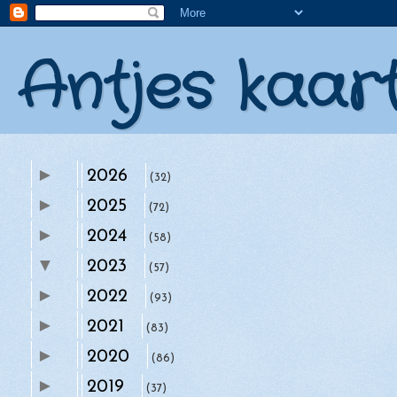
Antjes kaar
►
2026
(32)
►
2025
(72)
►
2024
(58)
▼
2023
(57)
►
►
2022
december
(93)
(4)
►
►
2021
november
(83)
(6)
►
►
2020
oktober
(86)
(5)
►
►
2019
augustus
(37)
(1)