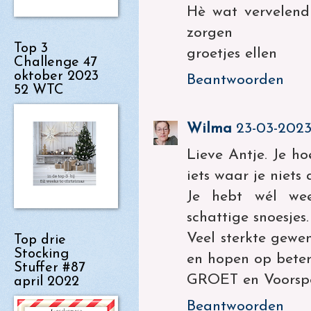
Hè wat vervelend 
zorgen
Top 3
groetjes ellen
Challenge 47
oktober 2023
Beantwoorden
52 WTC
Wilma
23-03-2023,
Lieve Antje. Je ho
iets waar je niets 
Je hebt wél we
schattige snoesjes.
Veel sterkte gewe
Top drie
Stocking
en hopen op betere
Stuffer #87
GROET en Voorsp
april 2022
Beantwoorden