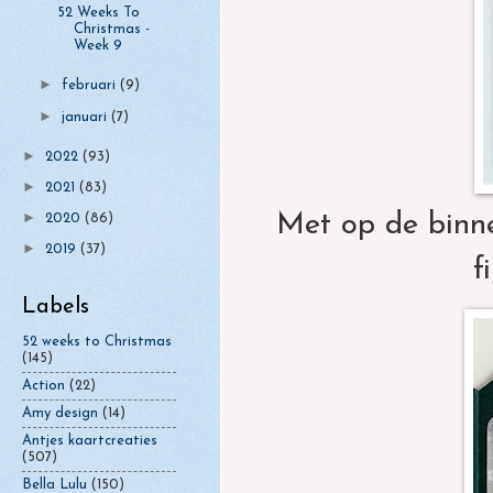
52 Weeks To
Christmas -
Week 9
►
februari
(9)
►
januari
(7)
►
2022
(93)
►
2021
(83)
►
Met op de binne
2020
(86)
►
2019
(37)
f
Labels
52 weeks to Christmas
(145)
Action
(22)
Amy design
(14)
Antjes kaartcreaties
(507)
Bella Lulu
(150)