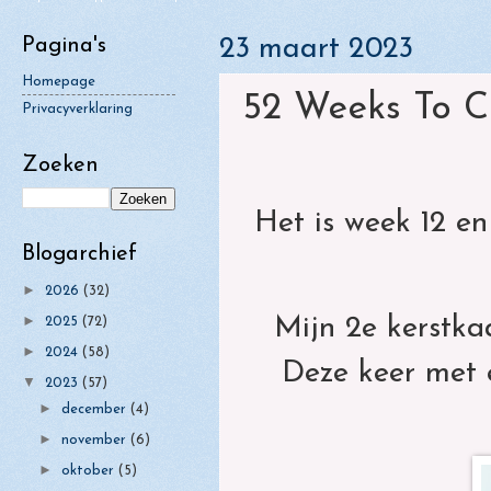
►
juli
(6)
Pagina's
23 maart 2023
►
juni
(4)
Homepage
►
52 Weeks To C
mei
(4)
Privacyverklaring
►
april
(5)
Zoeken
▼
maart
(6)
►
52 Weeks To Christmas - Week
52 W
februari
Het is week 12 en 
(9)
12
11
►
januari
Blogarchief
(7)
Girlz Rebel Challenge #25 -
►
2026
(32)
Bloemen
►
Mijn 2e kerstkaa
2025
(72)
►
2024
(58)
Deze keer met e
▼
2023
(57)
►
december
(4)
►
november
(6)
►
oktober
(5)