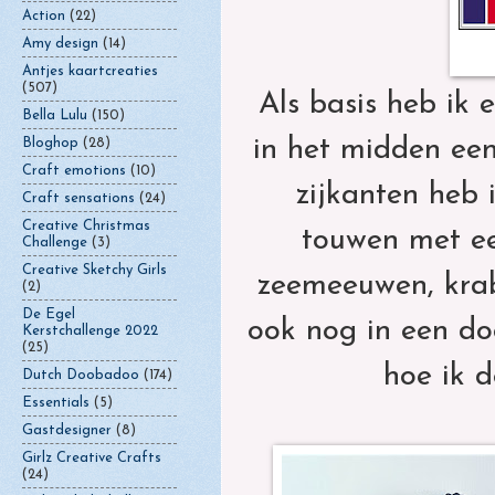
Action
(22)
Amy design
(14)
Antjes kaartcreaties
(507)
Als basis heb ik
Bella Lulu
(150)
in het midden een
Bloghop
(28)
Craft emotions
(10)
zijkanten heb 
Craft sensations
(24)
Creative Christmas
touwen met ee
Challenge
(3)
Creative Sketchy Girls
zeemeeuwen, krab
(2)
De Egel
ook nog in een doo
Kerstchallenge 2022
(25)
hoe ik d
Dutch Doobadoo
(174)
Essentials
(5)
Gastdesigner
(8)
Girlz Creative Crafts
(24)