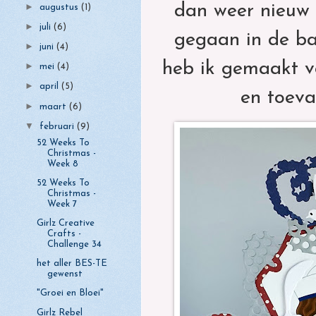
►
dan weer nieuw 
augustus
(1)
►
juli
(6)
gegaan in de ba
►
juni
(4)
heb ik gemaakt vo
►
mei
(4)
►
april
(5)
en toeva
►
maart
(6)
▼
februari
(9)
52 Weeks To
Christmas -
Week 8
52 Weeks To
Christmas -
Week 7
Girlz Creative
Crafts -
Challenge 34
het aller BES-TE
gewenst
"Groei en Bloei"
Girlz Rebel