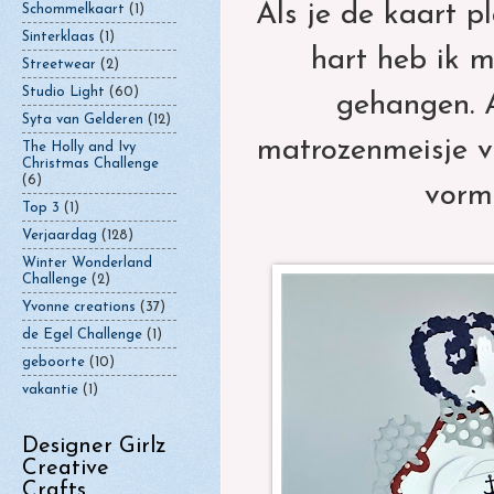
Als je de kaart pl
Schommelkaart
(1)
Sinterklaas
(1)
hart heb ik 
Streetwear
(2)
Studio Light
(60)
gehangen. A
Syta van Gelderen
(12)
matrozenmeisje ve
The Holly and Ivy
Christmas Challenge
(6)
vorm 
Top 3
(1)
Verjaardag
(128)
Winter Wonderland
Challenge
(2)
Yvonne creations
(37)
de Egel Challenge
(1)
geboorte
(10)
vakantie
(1)
Designer Girlz
Creative
Crafts