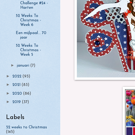
Challenge #24 -
Harten
52 Weeks To
Christmas -
Week 6
Een mijlpaal... 70
jaar
52 Weeks To
Christmas -
Week 5
►
januari
(7)
►
2022
(93)
►
2021
(83)
►
2020
(86)
►
2019
(37)
Labels
52 weeks to Christmas
(145)