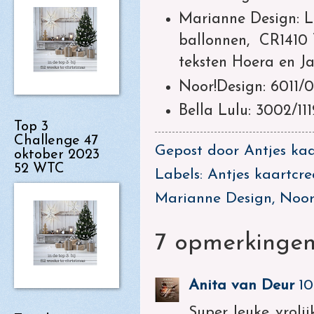
Marianne Design: 
ballonnen, CR1410 
teksten Hoera en Ja
Noor!Design: 6011/
Bella Lulu: 3002/1
Top 3
Challenge 47
Gepost door
Antjes kaa
oktober 2023
52 WTC
Labels:
Antjes kaartcre
Marianne Design
,
Noor
7 opmerkingen
Anita van Deur
10
Super leuke vrolij