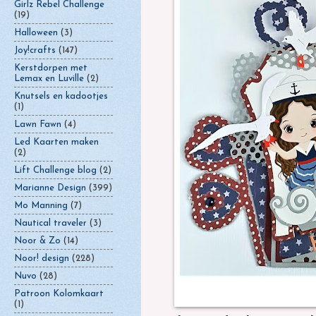
Girlz Rebel Challenge
(19)
Halloween
(3)
Joy!crafts
(147)
Kerstdorpen met
Lemax en Luville
(2)
Knutsels en kadootjes
(1)
Lawn Fawn
(4)
Led Kaarten maken
(2)
Lift Challenge blog
(2)
Marianne Design
(399)
Mo Manning
(7)
Nautical traveler
(3)
Noor & Zo
(14)
Noor! design
(228)
Nuvo
(28)
Patroon Kolomkaart
(1)