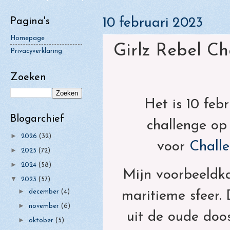
►
juli
(6)
Pagina's
10 februari 2023
►
juni
(4)
Homepage
►
Girlz Rebel Ch
mei
(4)
Privacyverklaring
►
april
(5)
Zoeken
►
maart
(6)
▼
februari
Het is 10 feb
(9)
►
52 Weeks To Christmas - Week
52 We
januari
Blogarchief
(7)
challenge op
8
7
►
2026
(32)
voor
Chall
het aller BES-TE
"Groei en
►
2025
(72)
gewenst
Bloei"
►
2024
(58)
Mijn voorbeeldka
Een mijlpaal... 70
52 Weeks To Ch
▼
2023
(57)
jaar
5
►
december
(4)
maritieme sfeer.
►
november
(6)
uit de oude doo
►
oktober
(5)