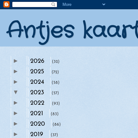
Antjes kaar
►
2026
(32)
►
2025
(72)
►
2024
(58)
▼
2023
(57)
►
►
2022
december
(93)
(4)
►
►
2021
november
(83)
(6)
►
►
2020
oktober
(86)
(5)
►
►
2019
augustus
(37)
(1)