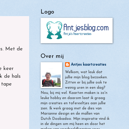
Logo
es. Met de
Over mij
Antjes kaartcreaties
e keer
Welkom, wat leuk dat
k de hals
jullie mijn blog bezoeken.
Zitten er bij jullie ook te
 tape
weinig uren in een dag?
Nou, bij mij wel. Kaarten maken is zo'n
Wijnen
leuke hobby en daarom laat ik graag
oosje
... 1
mijn creaties en tafereeltjes aan jullie
zien. Ik werk graag met de dies van
Marianne design en de mallen van
Dutch Doobadoo. Mijn inspiratie vind ik
in de dingen om mij heen en door het