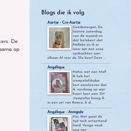
Blogs die ik volg
Aartje - Cre-Aartje
Goedemorgen, De
laatste zaterdag
van de maand en
dat betekent dat
kers. De
Nelleke en ik er
aarna op
weer zijn met onze
opdrachten aan
elkaar. Al voor de 35e keer! Deze ...
Angélique
Haha, wat een titel!
Ik heb het
stempelafdrukje
kort omschreven dat
ik vandaag op mijn
kaart laat zien. Dit
stempeltje kreeg ik
in een set van Remco, ik d...
Angélique - Annigide
Hoi, Wat gaat de
tijd toch ontzettend
hard. Vorige week
nog een