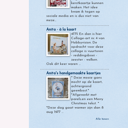
kerstkaartje kunnen
maken. Het idee
kwam ik tegen op
sociale media en is dus niet van
meze...
Anita - à la kaart
4775 En dan is hier
Collage-art nr. 4 van
Hobbyvision. De
opdracht voor deze
collage is vuurtoren
- reddingsboei -
zeester - wolken.
Ook dit keer waren ...
Anita's handgemaakte kaartjes
* Deze mooie gans
mocht op de kaart,
achtergrond
geembost.*
*Afgewerkt met
parels.en een Merry
Christmas tekst. *
*Deze dag gaat warmer zijn dan 8
aug 1977 ...
Alle tonen