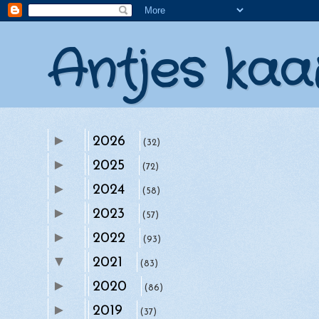
Antjes kaa
►
2026
(32)
►
2025
(72)
►
2024
(58)
►
2023
(57)
►
2022
(93)
▼
2021
(83)
►
►
2020
december
(86)
(7)
►
►
2019
november
(37)
(8)