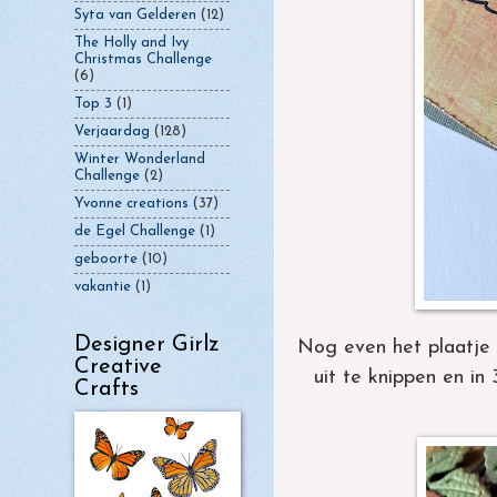
Syta van Gelderen
(12)
The Holly and Ivy
Christmas Challenge
(6)
Top 3
(1)
Verjaardag
(128)
Winter Wonderland
Challenge
(2)
Yvonne creations
(37)
de Egel Challenge
(1)
geboorte
(10)
vakantie
(1)
Designer Girlz
Nog even het plaatje v
Creative
uit te knippen en in
Crafts