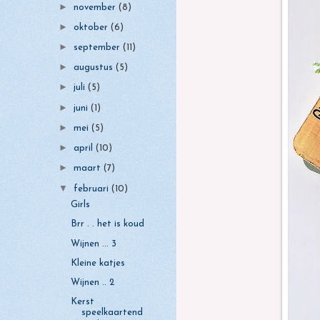
►
november
(8)
►
oktober
(6)
►
september
(11)
►
augustus
(5)
►
juli
(5)
►
juni
(1)
►
mei
(5)
►
april
(10)
►
maart
(7)
▼
februari
(10)
Girls
Brr . . het is koud
Wijnen ... 3
Kleine katjes
Wijnen .. 2
Kerst
speelkaartend