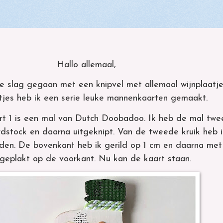
Hallo allemaal,
 slag gegaan met een knipvel met allemaal wijnplaatj
tjes heb ik een serie leuke mannenkaarten gemaakt.
rt 1 is een mal van Dutch Doobadoo. Ik heb de mal twe
dstock en daarna uitgeknipt. Van de tweede kruik heb i
en. De bovenkant heb ik gerild op 1 cm en daarna met
geplakt op de voorkant. Nu kan de kaart staan.
Kleine
Wijnen ..
Kerst
katjes
2
speelkaartend
rt naar
Snow
princess