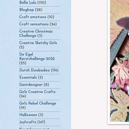
Bella Lulu
(150)
Bloghop
(28)
Craft emotions
(10)
Craft sensations
(24)
Creative Christmas
Challenge
(3)
Creative Sketchy Girls
(2)
De Egel
Kerstchallenge 2022
(25)
Dutch Doobadoo
(174)
Essentials
(5)
Gastdesigner
(8)
Girlz Creative Crafts
(24)
Girlz Rebel Challenge
(19)
Halloween
(3)
Joy!crafts
(147)