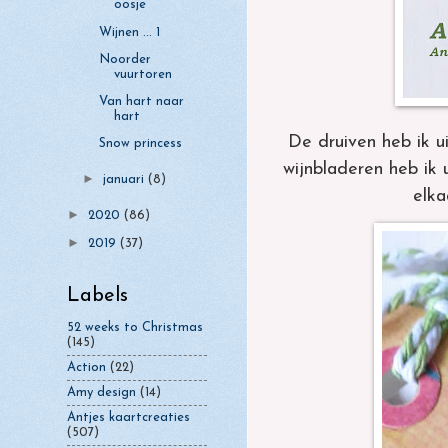
oosje
Wijnen ... 1
Noorder
vuurtoren
Van hart naar
hart
De druiven heb ik u
Snow princess
wijnbladeren heb ik
►
januari
(8)
elka
►
2020
(86)
►
2019
(37)
Labels
52 weeks to Christmas
(145)
Action
(22)
Amy design
(14)
Antjes kaartcreaties
(507)