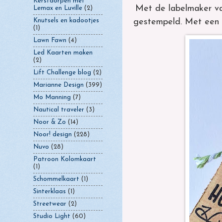
Kerstdorpen met
Met de labelmaker va
Lemax en Luville
(2)
gestempeld. Met een s
Knutsels en kadootjes
(1)
Lawn Fawn
(4)
Led Kaarten maken
(2)
Lift Challenge blog
(2)
Marianne Design
(399)
Mo Manning
(7)
Nautical traveler
(3)
Noor & Zo
(14)
Noor! design
(228)
Nuvo
(28)
Patroon Kolomkaart
(1)
Schommelkaart
(1)
Sinterklaas
(1)
Streetwear
(2)
Studio Light
(60)