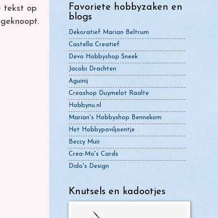
Favoriete hobbyzaken en
 tekst op
blogs
tgeknoopt.
Dekoratief Marian Beltrum
Castella Creatief
Devo Hobbyshop Sneek
Jacobi Drachten
Aguinij
Creashop Duymelot Raalte
Hobbynu.nl
Marian's Hobbyshop Bennekom
Het Hobbypaviljoentje
Beccy Muir
Crea-Mo's Cards
Dido's Design
Knutsels en kadootjes