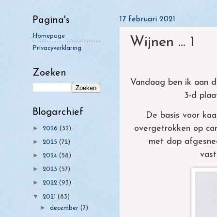
►
oktober
(6)
Pagina's
17 februari 2021
►
september
(11)
Homepage
Wijnen ... 1
►
augustus
(5)
Privacyverklaring
►
juli
(5)
Zoeken
►
juni
(1)
Vandaag ben ik aan de
►
mei
3-d plaa
(5)
►
april
Blogarchief
(10)
De basis voor kaa
►
maart
overgetrokken op car
►
(7)
2026
(32)
met dop afgesned
▼
►
2025
(72)
februari
(10)
vast
►
2024
(58)
►
Gi
Brr . . het is
Wijnen ...
januari
(8)
r
koud
3
►
2023
(57)
l
►
2022
(93)
Noorder
Van ha
s
vuurtoren
hart
▼
2021
(83)
►
december
(7)