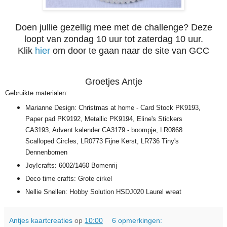
Doen jullie gezellig mee met de challenge? Deze
loopt van zondag 10 uur tot zaterdag 10 uur.
Klik
hier
om door te gaan naar de site van GCC
Groetjes Antje
Gebruikte materialen:
Marianne Design: Christmas at home - Card Stock PK9193,
Paper pad PK9192, Metallic PK9194, Eline's Stickers
CA3193, Advent kalender CA3179 - boompje, LR0868
Scalloped Circles, LR0773 Fijne Kerst, LR736 Tiny's
Dennenbomen
Joy!crafts: 6002/1460 Bomenrij
Deco time crafts: Grote cirkel
Nellie Snellen: Hobby Solution HSDJ020 Laurel wreat
Antjes kaartcreaties
op
10:00
6 opmerkingen: