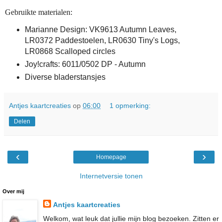
Gebruikte materialen:
Marianne Design: VK9613 Autumn Leaves,
LR0372 Paddestoelen, LR0630 Tiny's Logs,
LR0868 Scalloped circles
Joy!crafts: 6011/0502 DP - Autumn
Diverse bladerstansjes
Antjes kaartcreaties
op
06:00
1 opmerking:
Delen
‹
›
Homepage
Internetversie tonen
Over mij
Antjes kaartcreaties
Welkom, wat leuk dat jullie mijn blog bezoeken. Zitten er