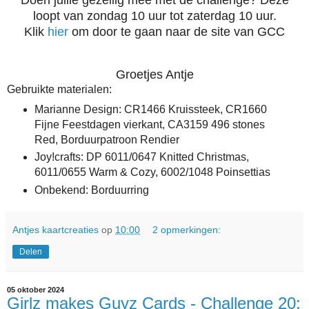
loopt van zondag 10 uur tot zaterdag 10 uur.
Klik
hier
om door te gaan naar de site van GCC
Groetjes Antje
Gebruikte materialen:
Marianne Design: CR1466 Kruissteek, CR1660
Fijne Feestdagen vierkant, CA3159 496 stones
Red, Borduurpatroon Rendier
Joy!crafts: DP 6011/0647 Knitted Christmas,
6011/0655 Warm & Cozy, 6002/1048 Poinsettias
Onbekend: Borduurring
Antjes kaartcreaties
op
10:00
2 opmerkingen:
Delen
05 oktober 2024
Girlz makes Guyz Cards - Challenge 20: